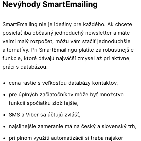
Nevýhody SmartEmailing
SmartEmailing nie je ideálny pre každého. Ak chcete
posielať iba občasný jednoduchý newsletter a máte
veľmi malý rozpočet, môžu vám stačiť jednoduchšie
alternatívy. Pri SmartEmailingu platíte za robustnejšie
funkcie, ktoré dávajú najväčší zmysel až pri aktívnej
práci s databázou.
cena rastie s veľkosťou databázy kontaktov,
pre úplných začiatočníkov môže byť množstvo
funkcií spočiatku zložitejšie,
SMS a Viber sa účtujú zvlášť,
najsilnejšie zameranie má na český a slovenský trh,
pri plnom využití automatizácií si treba najskôr