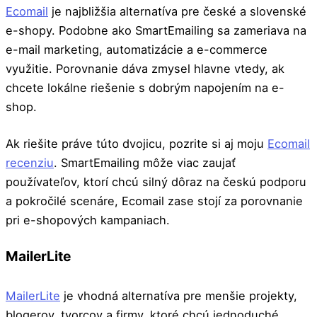
Ecomail
je najbližšia alternatíva pre české a slovenské
e-shopy. Podobne ako SmartEmailing sa zameriava na
e-mail marketing, automatizácie a e-commerce
využitie. Porovnanie dáva zmysel hlavne vtedy, ak
chcete lokálne riešenie s dobrým napojením na e-
shop.
Ak riešite práve túto dvojicu, pozrite si aj moju
Ecomail
recenziu
. SmartEmailing môže viac zaujať
používateľov, ktorí chcú silný dôraz na českú podporu
a pokročilé scenáre, Ecomail zase stojí za porovnanie
pri e-shopových kampaniach.
MailerLite
MailerLite
je vhodná alternatíva pre menšie projekty,
blogerov, tvorcov a firmy, ktoré chcú jednoduché