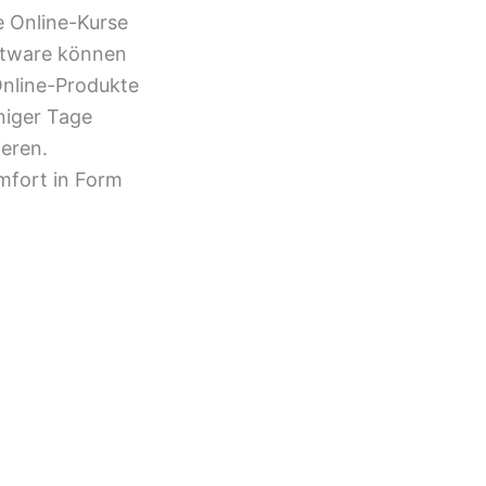
e Online-Kurse
tware können
 Online-Produkte
niger Tage
ieren.
omfort in Form