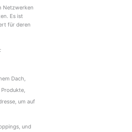
en Netzwerken
en. Es ist
rt für deren
:
inem Dach,
 Produkte,
Adresse, um auf
oppings, und