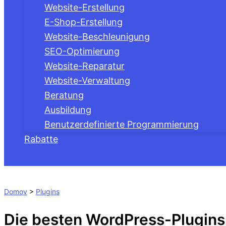
Website-Erstellung
E-Shop-Erstellung
Website-Beschleunigung
SEO-Optimierung
Website-Reparatur
Website-Verwaltung
Beratung
Ausbildung
Benutzerdefinierte Programmierung
Rabatte
Suchen
Domov
>
Plugins
Die besten WordPress-Plugins 