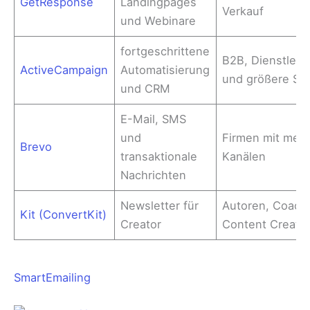
GetResponse
Landingpages
Verkauf
und Webinare
fortgeschrittene
B2B, Dienstleis
ActiveCampaign
Automatisierung
und größere Sh
und CRM
E-Mail, SMS
und
Firmen mit meh
Brevo
transaktionale
Kanälen
Nachrichten
Newsletter für
Autoren, Coach
Kit (ConvertKit)
Creator
Content Creato
SmartEmailing