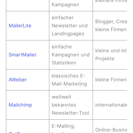
kleinere Firmen
Kampagnen
einfacher
Blogger, Creato
MailerLite
Newsletter und
kleine Firmen
Landingpages
einfache
kleine und mittl
SmartMailer
Kampagnen und
Projekte
Statistiken
klassisches E-
AWeber
kleine Firmen u
Mail-Marketing
weltweit
Mailchimp
bekanntes
internationale P
Newsletter-Tool
E-Mailing,
Online-Busines