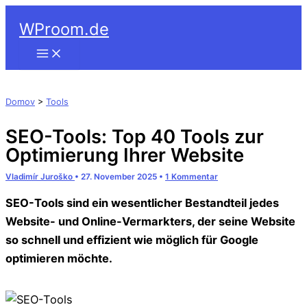
Suchen
Zum
WProom.de
Inhalt
springen
Domov
>
Tools
SEO-Tools: Top 40 Tools zur
Optimierung Ihrer Website
Vladimír Juroško
•
27. November 2025
•
1 Kommentar
SEO-Tools sind ein wesentlicher Bestandteil jedes
Website- und Online-Vermarkters, der seine Website
so schnell und effizient wie möglich für Google
optimieren möchte.