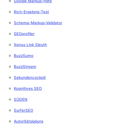
Google Markup-Hilfe
Rich-Ergebnis-Test
Schema-Markup-Validator
SEOprofiler
Xenus Link Sleuth
BuzzSumo
BuzzStream
Sekundencockpit
Kognitives SEO
SÜDEN
SurferSEO
Autoritätslabore