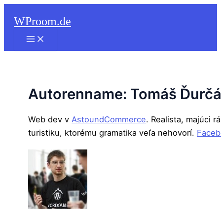
Suchen
Zum
WProom.de
Inhalt
springen
Autorenname: Tomáš Ďurč
Web dev v
AstoundCommerce
. Realista, majúci r
turistiku, ktorému gramatika veľa nehovorí.
Faceb