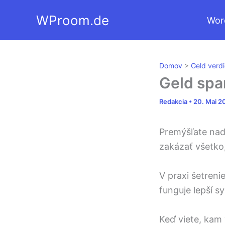
Zum
WProom.de
Wor
Inhalt
springen
Domov
>
Geld verd
Geld spa
Redakcia
•
20. Mai 
Premýšľate nad 
zakázať všetko
V praxi šetren
funguje lepší s
Keď viete, kam