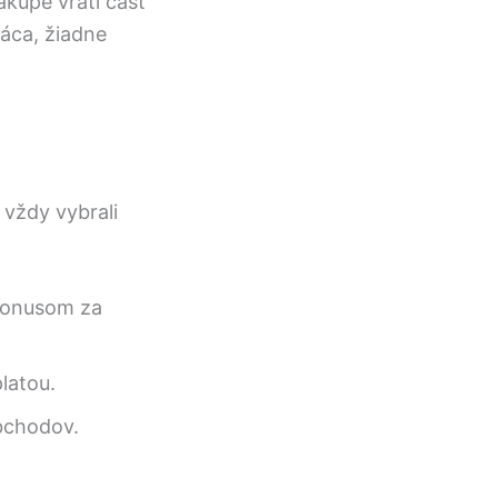
ákupe vráti časť
ráca, žiadne
 vždy vybrali
 bonusom za
latou.
bchodov.