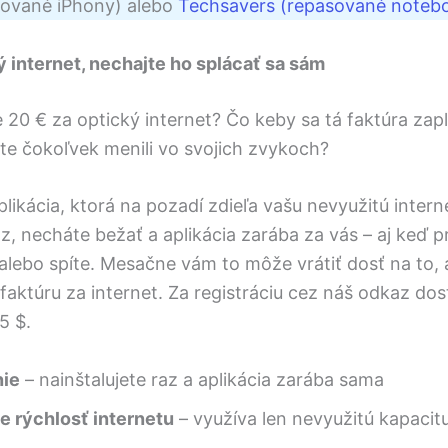
sované iPhony) alebo
Techsavers (repasované noteb
ý internet, nechajte ho splácať sa sám
 20 € za optický internet? Čo keby sa tá faktúra zapl
te čokoľvek menili vo svojich zvykoch?
plikácia, ktorá na pozadí zdieľa vašu nevyužitú inter
az, necháte bežať a aplikácia zarába za vás – aj keď p
l alebo spíte. Mesačne vám to môže vrátiť dosť na to, a
 faktúru za internet. Za registráciu cez náš odkaz do
5 $.
nie
– nainštalujete raz a aplikácia zarába sama
 rýchlosť internetu
– využíva len nevyužitú kapacit