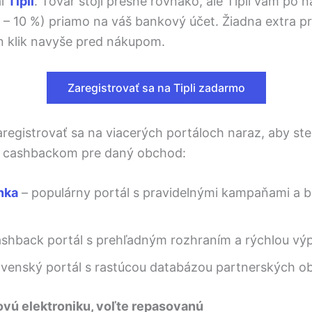
ál
Tipli
. Tovar stojí presne rovnako, ale Tipli vám po n
 – 10 %) priamo na váš bankový účet. Žiadna extra p
en klik navyše pred nákupom.
Zaregistrovať sa na Tipli zadarmo
egistrovať sa na viacerých portáloch naraz, aby ste
m cashbackom pre daný obchod:
nka
– populárny portál s pravidelnými kampaňami a
shback portál s prehľadným rozhraním a rýchlou výp
ovenský portál s rastúcou databázou partnerských o
ovú elektroniku, voľte repasovanú