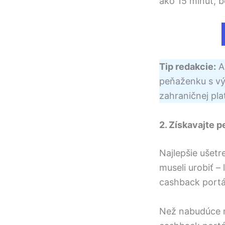
ako 15 minút, 
Tip redakcie:
Ak
peňaženku s vý
zahraničnej pl
2. Získavajte 
Najlepšie ušetr
museli urobiť – 
cashback portá
Než nabudúce n