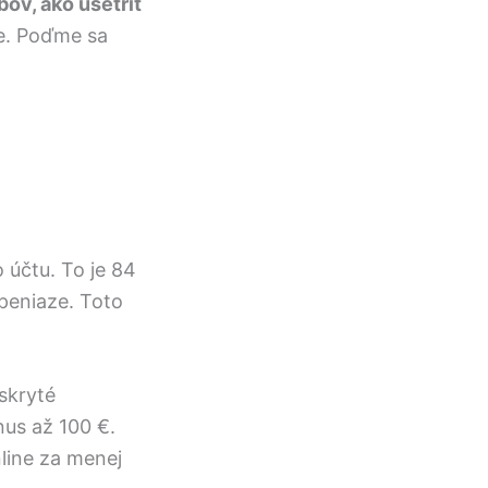
ov, ako ušetriť
te. Poďme sa
 účtu. To je 84
peniaze. Toto
skryté
us až 100 €.
nline za menej