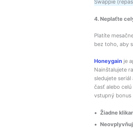
Swappie (repa
4. Neplaťte cel
Platíte mesačne
bez toho, aby s
Honeygain
je a
Nainštalujete r
sledujete seriá
časť alebo celú
vstupný bonus 
Žiadne klika
Neovplyvňuje