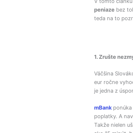
V tomto článku 
peniaze
bez toh
teda na to pozr
1. Zrušte nezm
Väčšina Slováko
eur ročne vyho
je jedna z úspor
mBank
ponúka 
poplatky. A na
Takže nielen uš