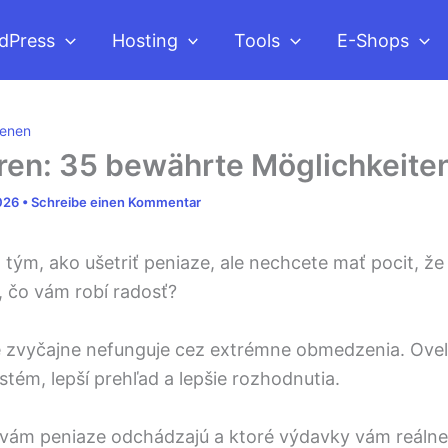
dPress
Hosting
Tools
E-Shops
ienen
ren: 35 bewährte Möglichkeite
2026
•
Schreibe einen Kommentar
tým, ako ušetriť peniaze, ale nechcete mať pocit, že 
, čo vám robí radosť?
ie zvyčajne nefunguje cez extrémne obmedzenia. Oveľ
ystém, lepší prehľad a lepšie rozhodnutia.
 vám peniaze odchádzajú a ktoré výdavky vám reálne 