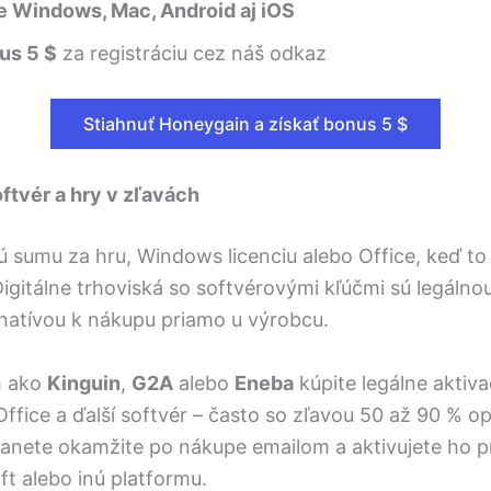
e Windows, Mac, Android aj iOS
us 5 $
za registráciu cez náš odkaz
Stiahnuť Honeygain a získať bonus 5 $
ftvér a hry v zľavách
nú sumu za hru, Windows licenciu alebo Office, keď to 
gitálne trhoviská so softvérovými kľúčmi sú legálnou
natívou k nákupu priamo u výrobcu.
h ako
Kinguin
,
G2A
alebo
Eneba
kúpite legálne aktiv
ffice a ďalší softvér – často so zľavou 50 až 90 % opr
tanete okamžite po nákupe emailom a aktivujete ho 
t alebo inú platformu.