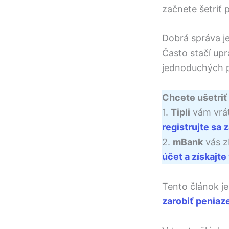
začnete šetriť 
Dobrá správa je
Často stačí upr
jednoduchých p
Chcete ušetriť
1.
Tipli
vám vrát
registrujte sa
2.
mBank
vás z
účet a získajt
Tento článok je 
zarobiť peniaz