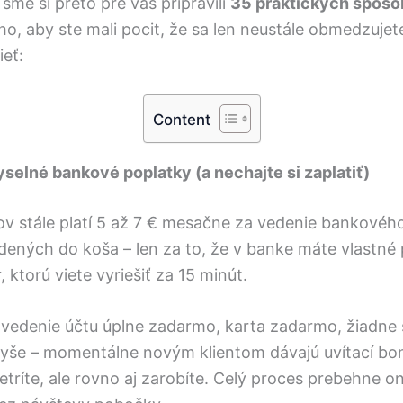
sme si preto pre vás pripravili
35 praktických spôsob
o, aby ste mali pocit, že sa len neustále obmedzuje
ieť:
Content
yselné bankové poplatky (a nechajte si zaplatiť)
v stále platí 5 až 7 € mesačne za vedenie bankového
dených do koša – len za to, že v banke máte vlastné 
, ktorú viete vyriešiť za 15 minút.
vedenie účtu úplne zadarmo, karta zadarmo, žiadne 
vyše – momentálne novým klientom dávajú uvítací bon
etríte, ale rovno aj zarobíte. Celý proces prebehne o