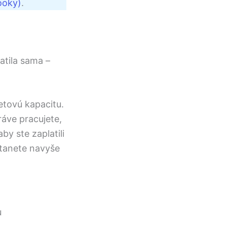
ooky)
.
atila sama –
netovú kapacitu.
ráve pracujete,
by ste zaplatili
stanete navyše
u