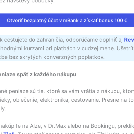
bez návštevy pobočky.
Otvoriť bezplatný účet v mBank a získať bonus 100 €
 cestujete do zahraničia, odporúčame doplniť aj
Rev
hodnými kurzami pri platbách v cudzej mene. Ušetrít
atbe bez skrytých konverzných poplatkov.
peniaze späť z každého nákupu
ené peniaze sú tie, ktoré sa vám vrátia z nákupu, ktorý
lieky, oblečenie, elektronika, cestovanie. Presne na to
ly.
akúpite na Alze, v Dr.Max alebo na Bookingu, preklik