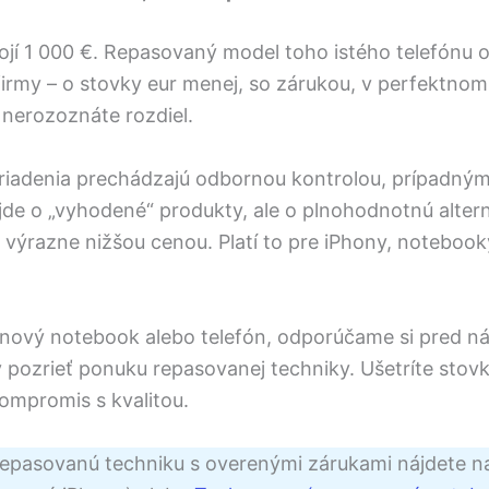
ojí 1 000 €. Repasovaný model toho istého telefónu 
firmy – o stovky eur menej, so zárukou, v perfektnom
 nerozoznáte rozdiel.
iadenia prechádzajú odbornou kontrolou, prípadným
jde o „vyhodené“ produkty, ale o plnohodnotnú alter
 výrazne nižšou cenou. Platí to pre iPhony, notebooky
 nový notebook alebo telefón, odporúčame si pred 
 pozrieť ponuku repasovanej techniky. Ušetríte stovk
 kompromis s kvalitou.
epasovanú techniku s overenými zárukami nájdete na