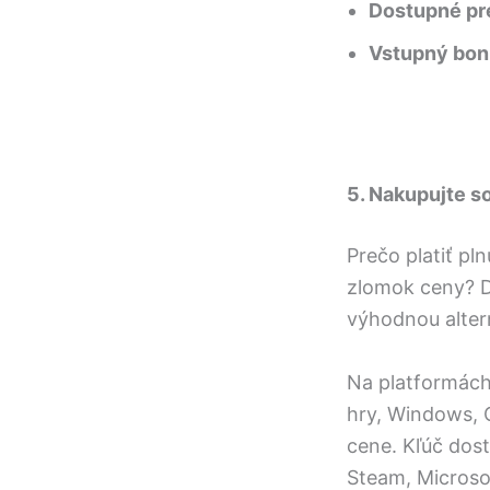
Dostupné pr
Vstupný bon
5. Nakupujte so
Prečo platiť pl
zlomok ceny? Di
výhodnou alter
Na platformác
hry, Windows, O
cene. Kľúč dos
Steam, Microsof