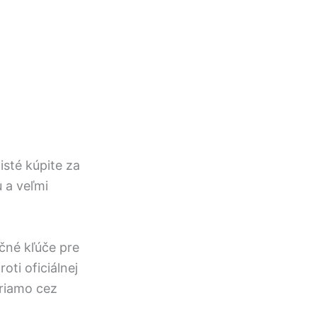
isté kúpite za
 a veľmi
ačné kľúče pre
oti oficiálnej
priamo cez