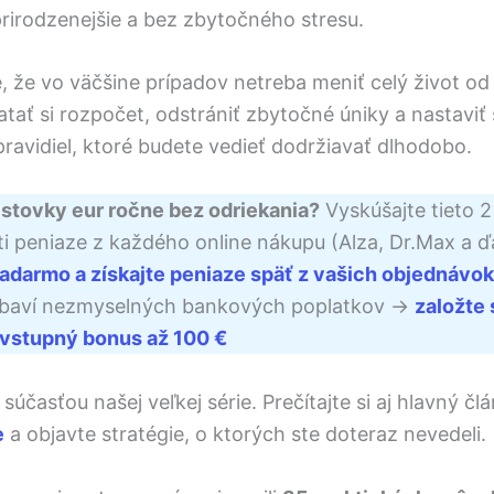
prirodzenejšie a bez zbytočného stresu.
, že vo väčšine prípadov netreba meniť celý život od
atať si rozpočet, odstrániť zbytočné úniky a nastaviť 
ravidiel, ktoré budete vedieť dodržiavať dlhodobo.
 stovky eur ročne bez odriekania?
Vyskúšajte tieto 2
i peniaze z každého online nákupu (Alza, Dr.Max a ďa
 zadarmo a získajte peniaze späť z vašich objednávok
baví nezmyselných bankových poplatkov ->
založte 
e vstupný bonus až 100 €
súčasťou našej veľkej série. Prečítajte si aj hlavný č
e
a objavte stratégie, o ktorých ste doteraz nevedeli.