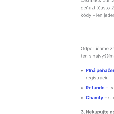
cashback port
peňazí (často 2
kódy – len jed
Odporúčame zar
ten s najvyšší
Plná peňaže
registráciu.
Refundo
– ca
Chamty
– sl
3. Nekupujte n