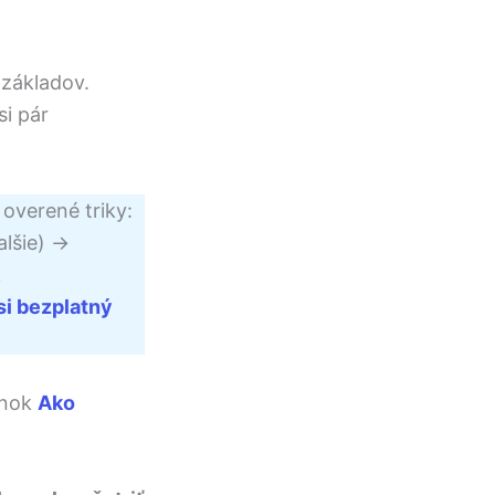
 základov.
si pár
 overené triky:
lšie) ->
si bezplatný
lánok
Ako