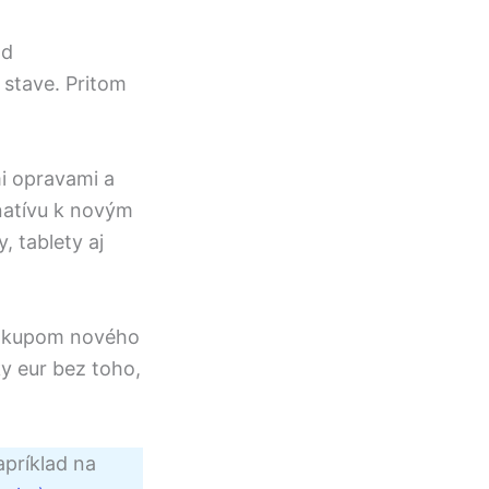
od
 stave. Pritom
i opravami a
natívu k novým
, tablety aj
nákupom nového
y eur bez toho,
príklad na