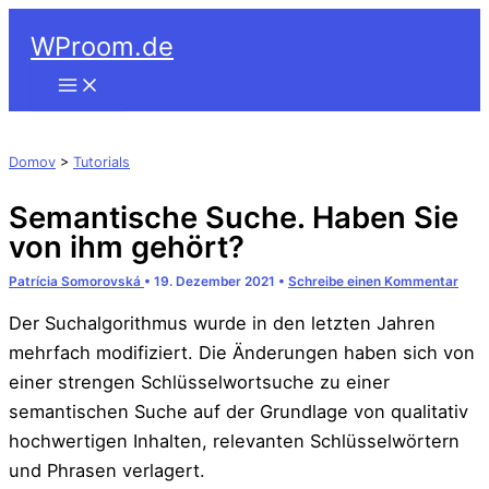
Suchen
Zum
WProom.de
Inhalt
springen
Domov
>
Tutorials
Semantische Suche. Haben Sie
von ihm gehört?
Patrícia Somorovská
•
19. Dezember 2021
•
Schreibe einen Kommentar
Der Suchalgorithmus wurde in den letzten Jahren
mehrfach modifiziert. Die Änderungen haben sich von
einer strengen Schlüsselwortsuche zu einer
semantischen Suche auf der Grundlage von qualitativ
hochwertigen Inhalten, relevanten Schlüsselwörtern
und Phrasen verlagert.