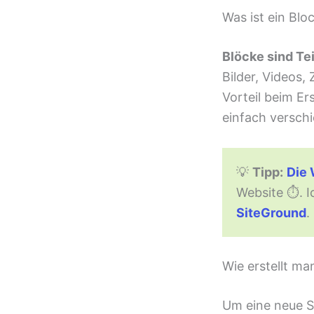
Was ist ein Blo
Blöcke sind Tei
Bilder, Videos,
Vorteil beim Er
einfach versch
💡
Tipp:
Die 
Website ⏱. I
SiteGround
.
Wie erstellt ma
Um eine neue Se