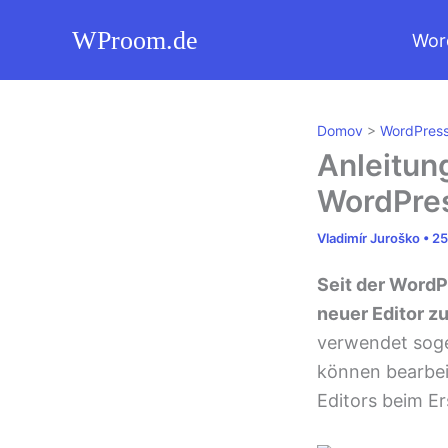
Zum
WProom.de
Wor
Inhalt
springen
Domov
>
WordPres
Anleitun
WordPres
Vladimír Juroško
•
25
Seit der WordP
neuer Editor z
verwendet soge
können bearbei
Editors beim Er