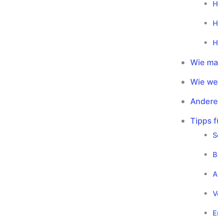
H
H
H
Wie ma
Wie we
Andere
Tipps f
S
B
A
V
E