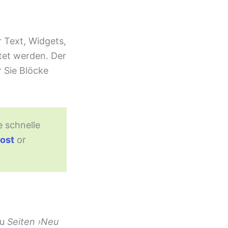
 Text, Widgets,
itet werden. Der
r Sie Blöcke
e schnelle
ost
or
zu
Seiten ›Neu