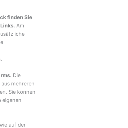
ck finden Sie
Links.
Am
usätzliche
ie
.
irms.
Die
ße aus mehreren
gen. Sie können
e eigenen
wie auf der