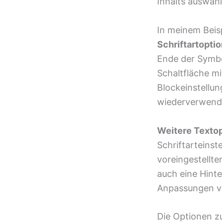
Inhalts auswäh
In meinem Beis
Schriftartopti
Ende der Symbo
Schaltfläche m
Blockeinstellun
wiederverwendb
Weitere Textop
Schriftarteinst
voreingestellt
auch eine Hint
Anpassungen 
Die Optionen z