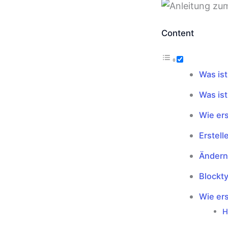
Content
Was is
Was ist
Wie ers
Erstell
Ändern
Blockt
Wie ers
H