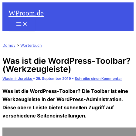
Suchen
Zum
WProom.de
Inhalt
springen
Domov
>
Wörterbuch
Was ist die WordPress-Toolbar?
(Werkzeugleiste)
Vladimír Juroško
•
25. September 2019
•
Schreibe einen Kommentar
Was ist die WordPress-Toolbar?
Die Toolbar ist eine
Werkzeugleiste in der WordPress-Administration.
Diese obere Leiste bietet schnellen Zugriff auf
verschiedene Seiteneinstellungen.