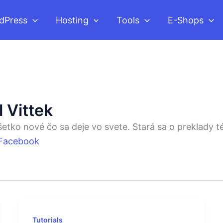
dPress
Hosting
Tools
E-Shops
 Vittek
šetko nové čo sa deje vo svete. Stará sa o preklady 
Facebook
Tutorials