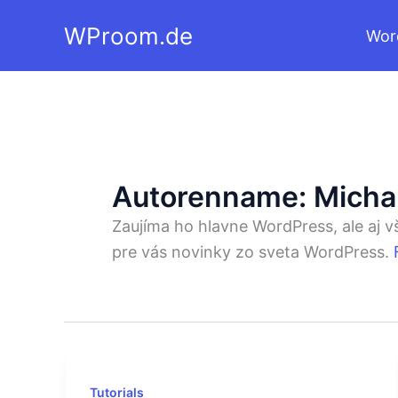
Zum
WProom.de
Wor
Inhalt
springen
Autorenname: Michal
Zaujíma ho hlavne WordPress, ale aj v
pre vás novinky zo sveta WordPress.
Tutorials