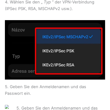
4. Wählen Sie den „
Typ
“ der VPN-Verbindung
(IPSec PSK, RSA, MSCHAPv2 usw.).
5. Geben Sie den Anmeldenamen und das
Passwort ein.