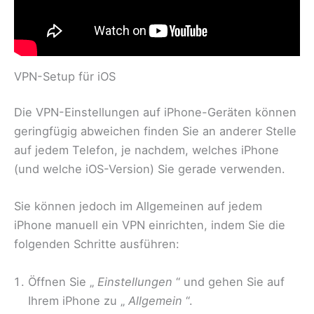
VPN-Setup für iOS
Die VPN-Einstellungen auf iPhone-Geräten können
geringfügig abweichen finden Sie an anderer Stelle
auf jedem Telefon, je nachdem, welches iPhone
(und welche iOS-Version) Sie gerade verwenden.
Sie können jedoch im Allgemeinen auf jedem
iPhone manuell ein VPN einrichten, indem Sie die
folgenden Schritte ausführen:
Öffnen Sie „
Einstellungen
“ und gehen Sie auf
Ihrem iPhone zu „
Allgemein
“.