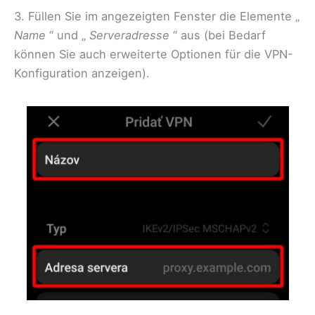
3. Füllen Sie im angezeigten Fenster die Elemente „
Name
“ und „
Serveradresse
“ aus (bei Bedarf
können Sie auch erweiterte Optionen für die VPN-
Konfiguration anzeigen).