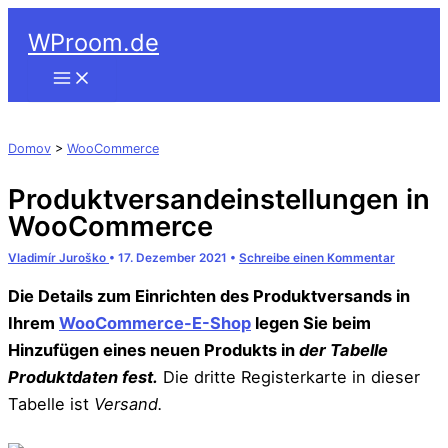
Suchen
Zum
WProom.de
Inhalt
springen
Domov
>
WooCommerce
Produktversandeinstellungen in
WooCommerce
Vladimír Juroško
•
17. Dezember 2021
•
Schreibe einen Kommentar
Die Details zum Einrichten des Produktversands in
Ihrem
WooCommerce-E-Shop
legen Sie beim
Hinzufügen eines neuen Produkts in
der Tabelle
Produktdaten fest.
Die dritte Registerkarte in dieser
Tabelle ist
Versand.